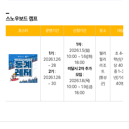
스노우보드 캠프
포스터
운영기간
신청기간
장소
대상
1차
:
2026.1.5(월)
1기
:
웰리
초 4~6
10:00 ~ 1.6((화)
2026.1.26
힐리
학년(기수
18:00
~ 28
리조
당 40명)
미달시 2차 추가
2기
:
트
중 1~3학
모집
:
2026.1.28
(횡성
년(기수당
2026.1.8(목)
~ 30
군)
40명)
10:00 ~ 1.9((금)
18:00