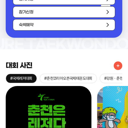
참가신청
숙박예약
SURE TAEKWONDO
대회 사진
#국제레저대회
#춘천코리아오픈국제태권도대회
#강원ㆍ춘천세