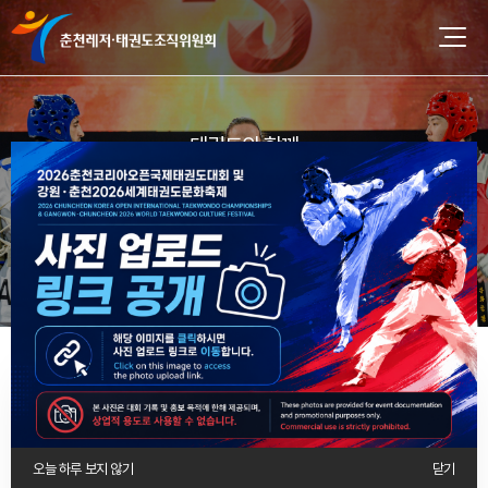
공지사항
오늘 하루 보지 않기
닫기
전체
레저 사업부
태권도 사업부