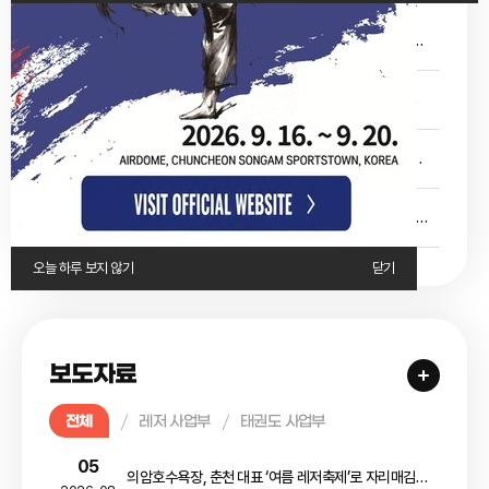
06
2026 의암호 패들보드 페스타 행사 운영 대행 용역 제안서 평가위원회 평가점수 공개
2026-08
05
2026년 7월 춘천국제태권도대회 후송 및 치료 후 개인부담금 요청 양식
2026-08
03
2026년 세계태권도품새선수권대회 자원봉사자 추가모집 공고
2026-08
03
오늘 하루 보지 않기
닫기
2026년 태권도시민활성화 태권교실 강사 추가모집 공고
2026-08
오늘 하루 보지 않기
닫기
보도자료
전체
레저 사업부
태권도 사업부
05
의암호수욕장, 춘천 대표 ‘여름 레저축제’로 자리매김[스포츠서울]