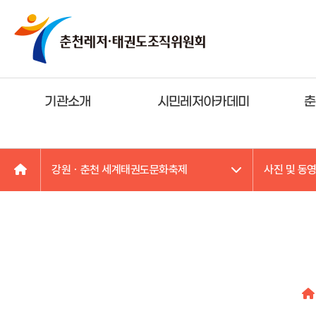
기관소개
시민레저아카데미
춘
강원ㆍ춘천 세계태권도문화축제
사진 및 동