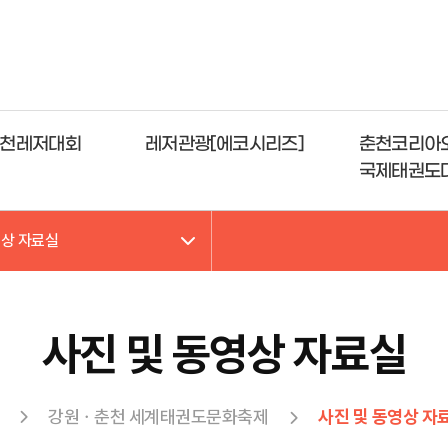
천레저대회
레저관광[에코시리즈]
춘천코리아
국제태권도
영상 자료실
사진 및 동영상 자료실
강원ㆍ춘천 세계태권도문화축제
사진 및 동영상 자