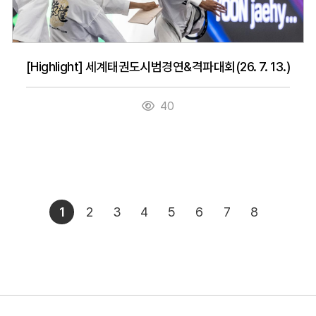
[Highlight] 세계태권도시범경연&격파대회(26. 7. 13.)
40
1
2
3
4
5
6
7
8