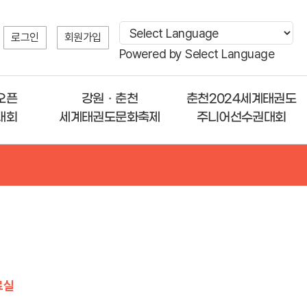
로그인
회원가입
Powered by
Select Language
오픈
강원ㆍ춘천
춘천2024세계태권도
대회
세계태권도문화축제
주니어선수권대회
료실