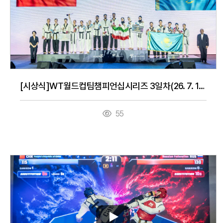
[시상식]WT월드컵팀챔피언십시리즈 3일차(26. 7. 16.)
55