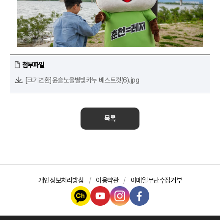
첨부파일
[크기변환]윤슬노을별빛카누 베스트컷(6).jpg
목록
개인정보처리방침
이용약관
이메일무단수집거부