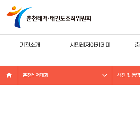
기관소개
시민레저아카데미
춘
춘천레저대회
사진 및 동