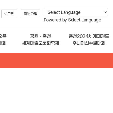
로그인
회원가입
Powered by
Select Language
오픈
강원ㆍ춘천
춘천2024세계태권도
대회
세계태권도문화축제
주니어선수권대회